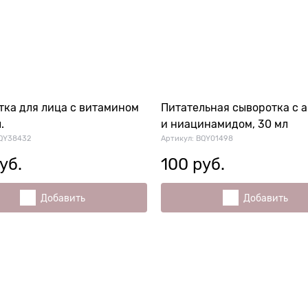
тка для лица с витамином
Питательная сыворотка с 
.
и ниацинамидом, 30 мл
QY38432
Артикул:
BQY01498
руб.
100
 руб.
Добавить
Добавить